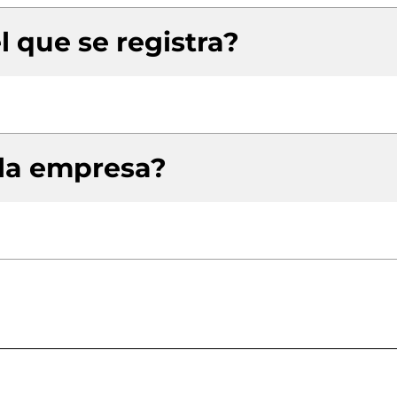
l que se registra?
 la empresa?