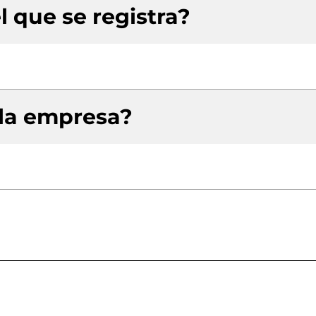
l que se registra?
 la empresa?