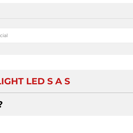
IGHT LED S A S
?