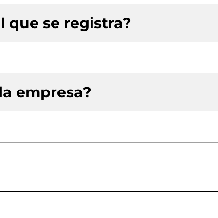
l que se registra?
 la empresa?