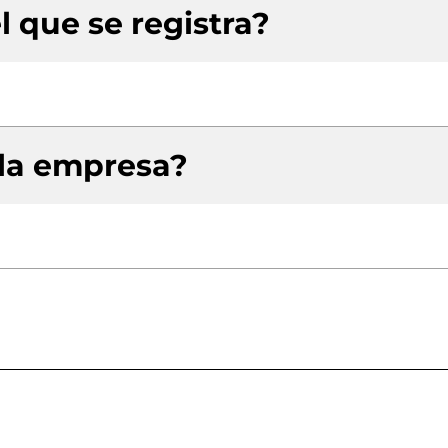
l que se registra?
 la empresa?