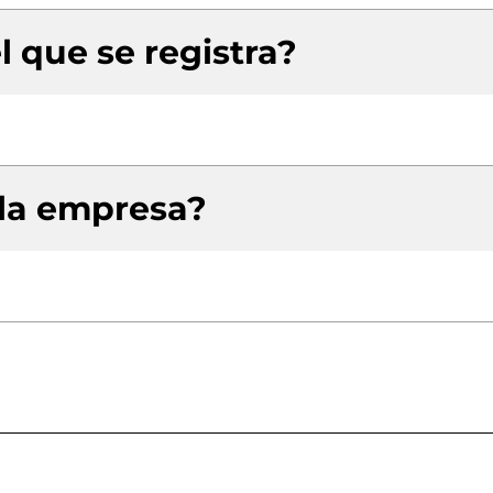
l que se registra?
 la empresa?