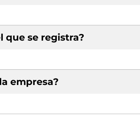
l que se registra?
 la empresa?