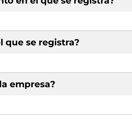
to en el que se registra?
l que se registra?
 la empresa?