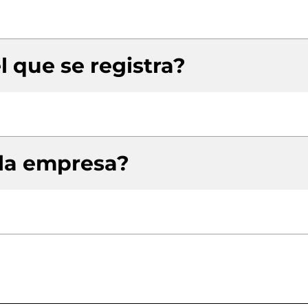
l que se registra?
 la empresa?