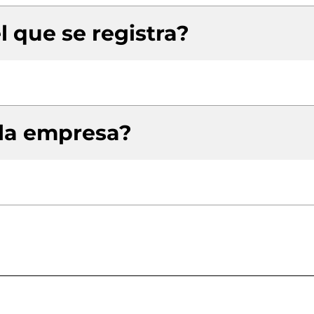
l que se registra?
 la empresa?