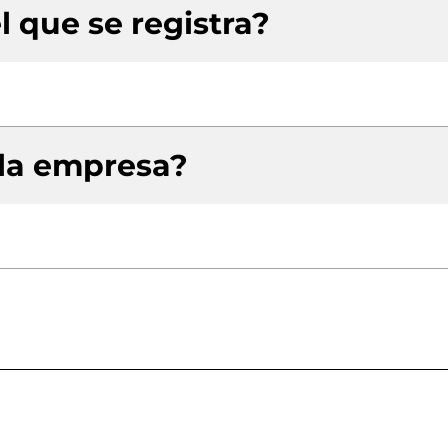
l que se registra?
 la empresa?