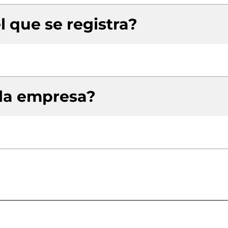
l que se registra?
 la empresa?