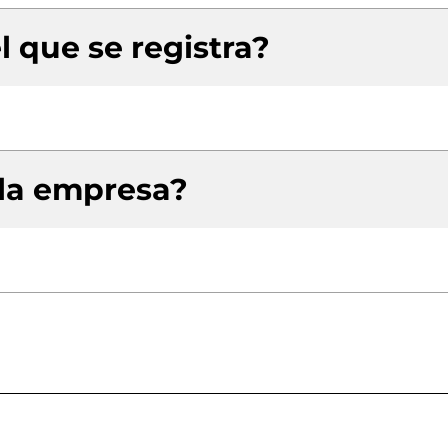
l que se registra?
 la empresa?