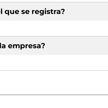
l que se registra?
 la empresa?