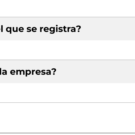
l que se registra?
 la empresa?