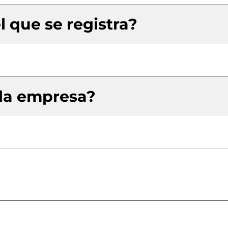
l que se registra?
 la empresa?