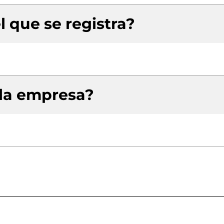
l que se registra?
 la empresa?