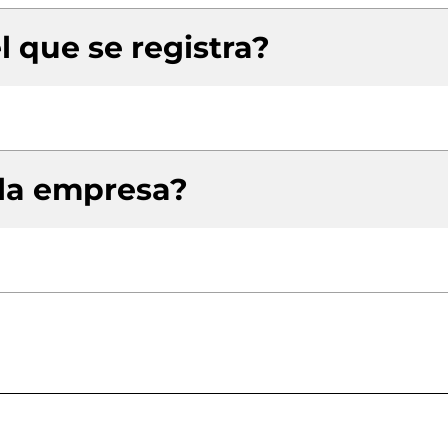
l que se registra?
 la empresa?