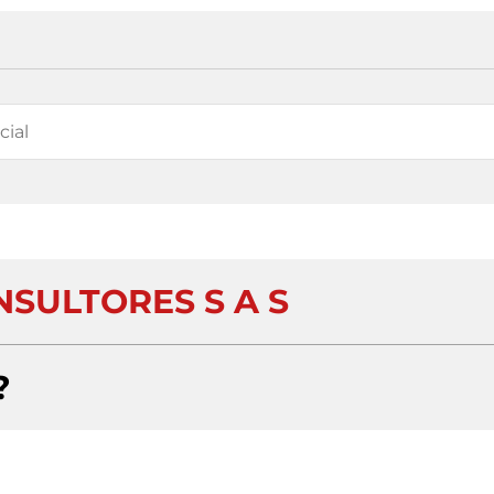
SULTORES S A S
?