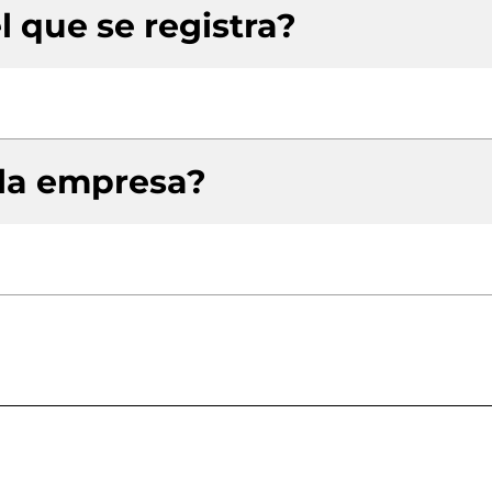
l que se registra?
 la empresa?