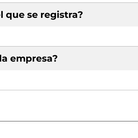
l que se registra?
 la empresa?