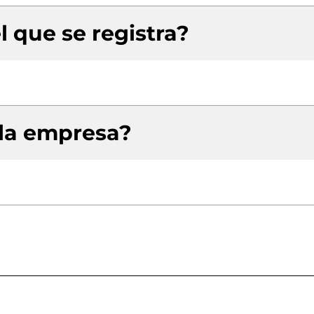
l que se registra?
 la empresa?