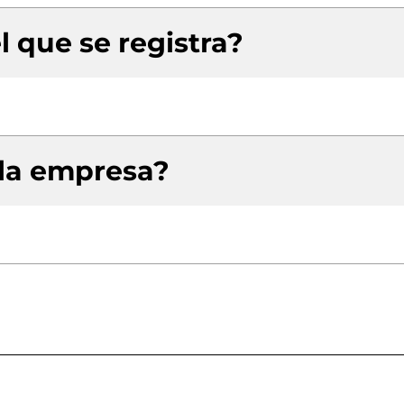
l que se registra?
 la empresa?