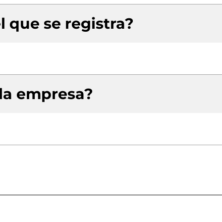
l que se registra?
 la empresa?