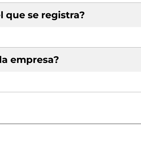
l que se registra?
 la empresa?