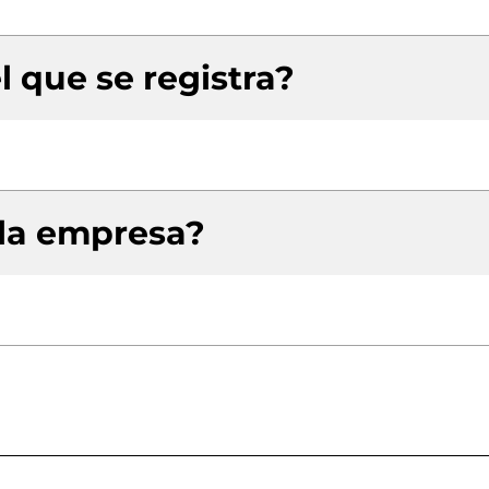
l que se registra?
 la empresa?