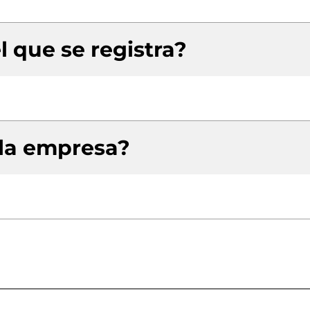
l que se registra?
 la empresa?