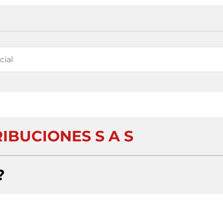
IBUCIONES S A S
?