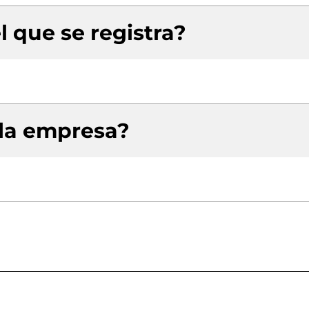
l que se registra?
 la empresa?