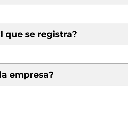
l que se registra?
 la empresa?