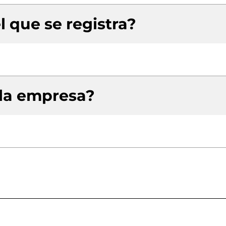
l que se registra?
 la empresa?