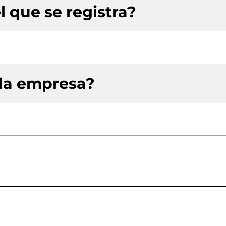
l que se registra?
 la empresa?