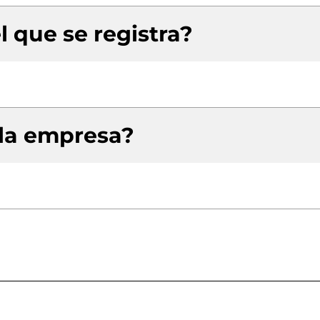
l que se registra?
 la empresa?