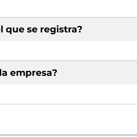
l que se registra?
 la empresa?