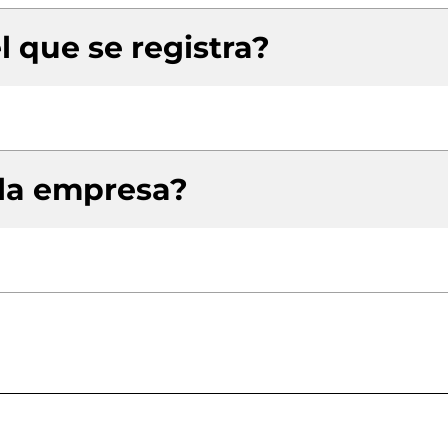
l que se registra?
 la empresa?