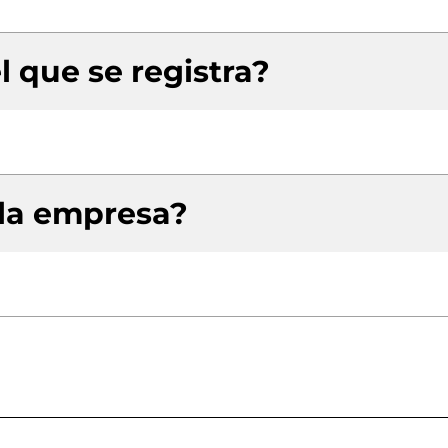
l que se registra?
 la empresa?