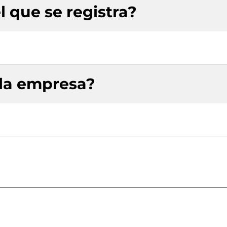
l que se registra?
 la empresa?