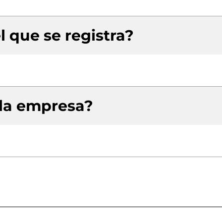
l que se registra?
 la empresa?