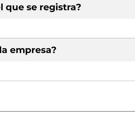
l que se registra?
 la empresa?