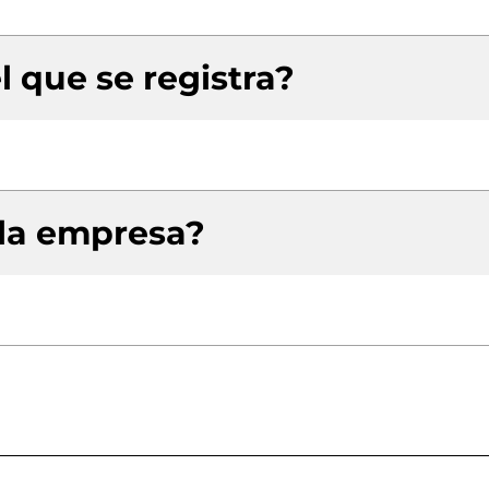
l que se registra?
 la empresa?