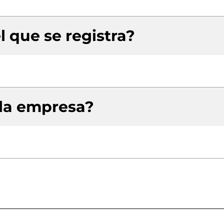
l que se registra?
 la empresa?