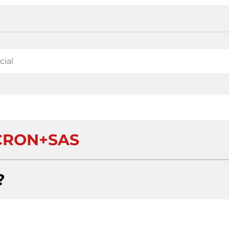
CRON+SAS
?