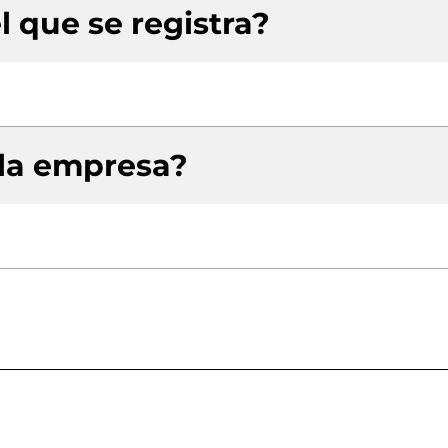
l que se registra?
 la empresa?