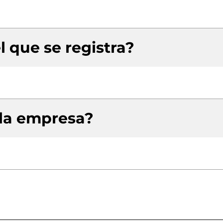
l que se registra?
 la empresa?