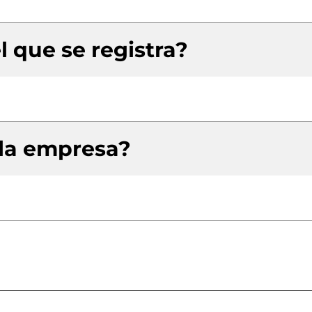
l que se registra?
 la empresa?