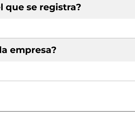
l que se registra?
 la empresa?