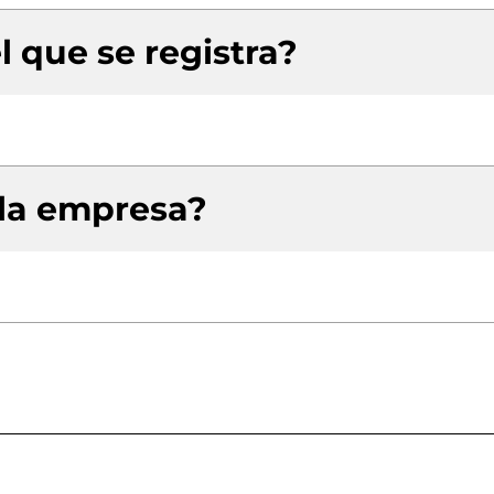
l que se registra?
 la empresa?