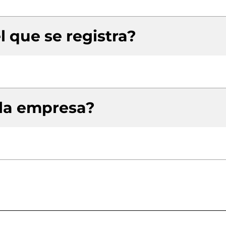
l que se registra?
 la empresa?