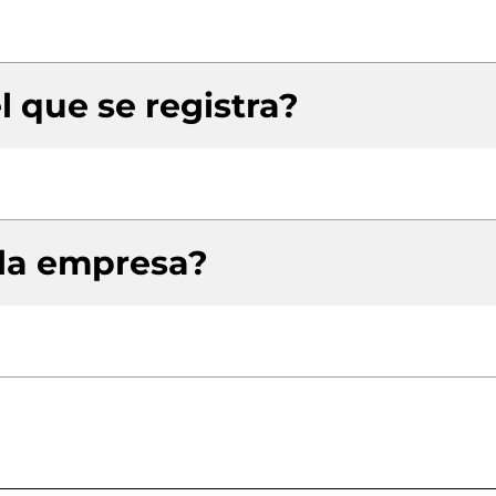
l que se registra?
 la empresa?