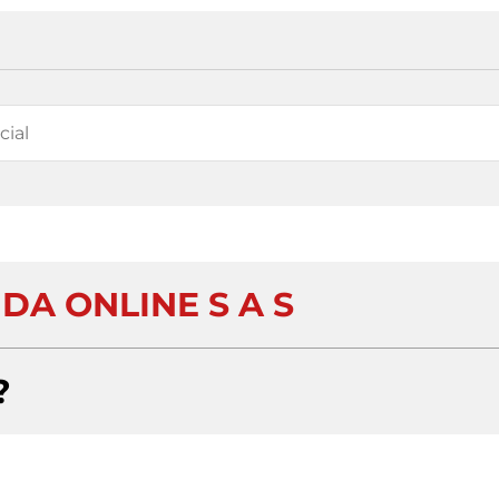
DA ONLINE S A S
?