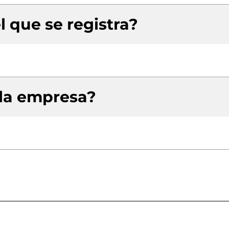
l que se registra?
 la empresa?