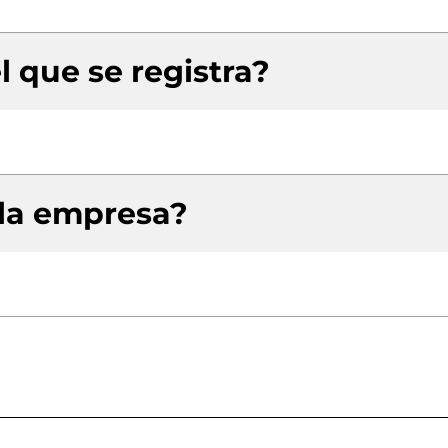
l que se registra?
 la empresa?