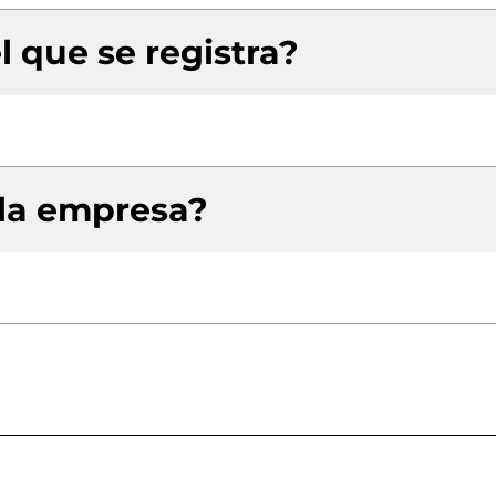
l que se registra?
 la empresa?