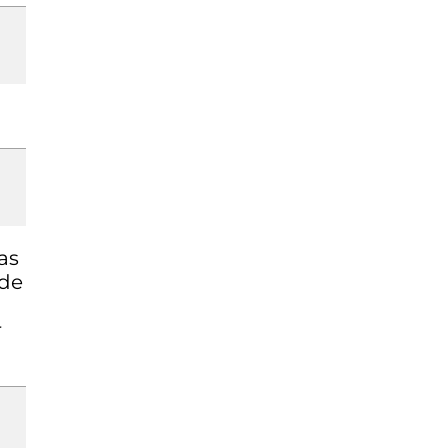
as
 de
r