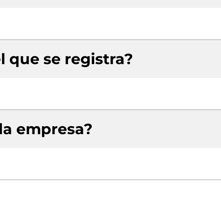
l que se registra?
 la empresa?