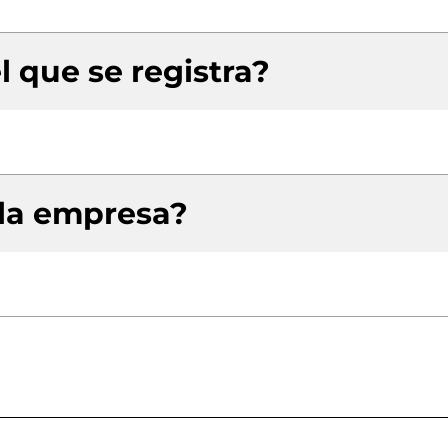
l que se registra?
 la empresa?